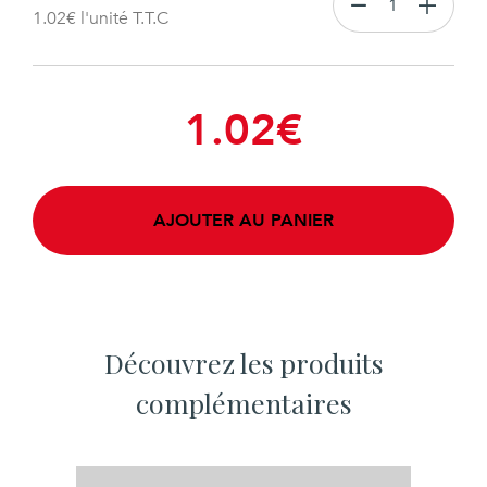
1.02
€
l'unité T.T.C
1.02
€
AJOUTER AU PANIER
Découvrez les produits
complémentaires