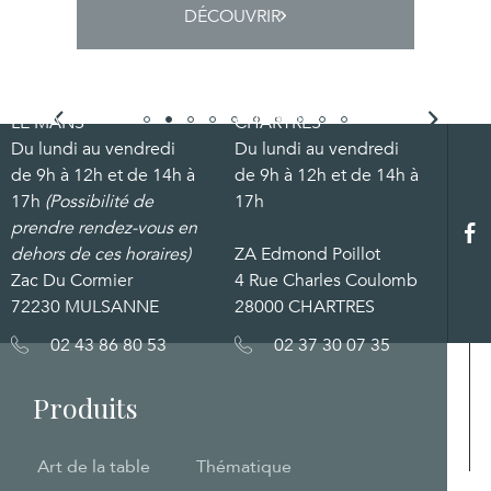
DÉCOUVRIR
LE MANS
CHARTRES
Du lundi au vendredi
Du lundi au vendredi
de 9h à 12h et de 14h à
de 9h à 12h et de 14h à
17h
(Possibilité de
17h
prendre rendez-vous en
dehors de ces horaires)
ZA Edmond Poillot
Zac Du Cormier
4 Rue Charles Coulomb
72230 MULSANNE
28000 CHARTRES
02 43 86 80 53
02 37 30 07 35
Produits
Art de la table
Thématique