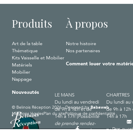
Produits
À propos
Art de la table
Notre histoire
Thématique
Nos partenaires
Kits Vaisselle et Mobilier
Comment louer votre matérie
Matériels
Mobilier
Nappage
Nouveautés
LE MANS
CHARTRES
Du lundi au vendredi
Du lundi au 
© Belinois Réception 2026 - Designed by
Babaweb
de 9h à 12h et de
de 9h à 12h 
Mentions légales
Plan du site
Politique de confidentialité
14h à 17h
(Possibilité
14h à 17h
de prendre rendez-
Des quest
vous en dehors de
ZA Edmond P