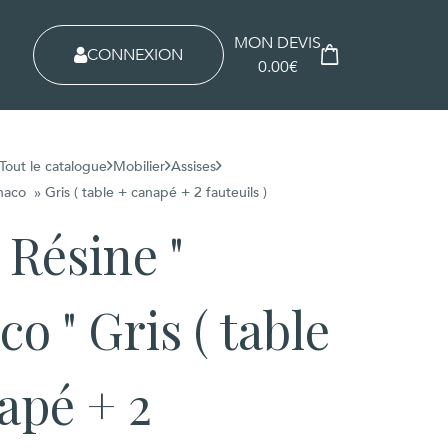
MON DEVIS
CONNEXION
0.00€
Tout le catalogue
Mobilier
Assises
co » Gris ( table + canapé + 2 fauteuils )
 Résine "
o " Gris ( table
apé + 2