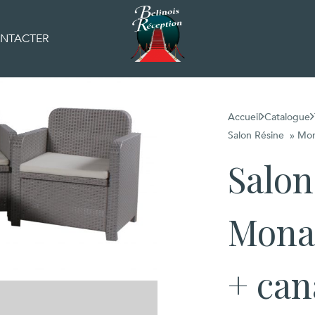
NTACTER
Accueil
Catalogue
Salon Résine » Mona
Salon
Monac
+ can