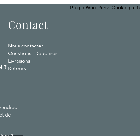
Plugin WordPress Cookie par 
Contact
Nous contacter
Questions - Réponses
Livraisons
l ?
Retours
vendredi
et de
ions ?
oillot