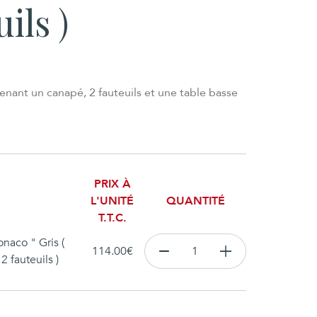
ils )
ant un canapé, 2 fauteuils et une table basse
PRIX À
L'UNITÉ
QUANTITÉ
T.T.C.
naco " Gris (
114.00
€
2 fauteuils )