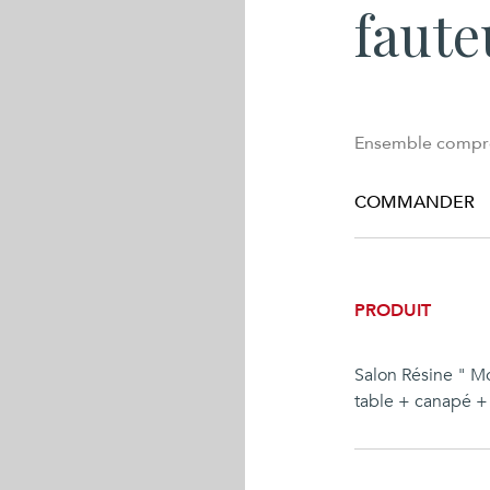
fauteu
Ensemble compren
COMMANDER
PRODUIT
Salon Résine " Mo
table + canapé + 