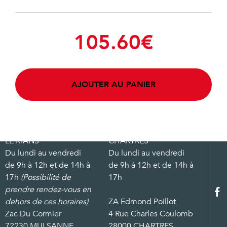
105.60
€
AJOUTER AU PANIER
LE MANS
CHARTRES
Du lundi au vendredi
Du lundi au vendredi
de 9h à 12h et de 14h à
de 9h à 12h et de 14h à
17h
(Possibilité de
17h
prendre rendez-vous en
dehors de ces horaires)
ZA Edmond Poillot
Zac Du Cormier
4 Rue Charles Coulomb
72230 MULSANNE
28000 CHARTRES