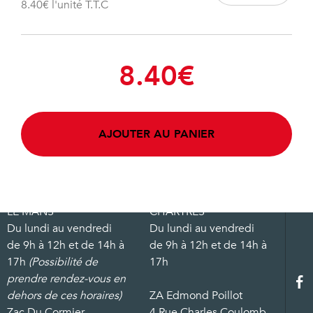
8.40
€
l'unité T.T.C
8.40
€
AJOUTER AU PANIER
LE MANS
CHARTRES
Du lundi au vendredi
Du lundi au vendredi
de 9h à 12h et de 14h à
de 9h à 12h et de 14h à
17h
(Possibilité de
17h
prendre rendez-vous en
dehors de ces horaires)
ZA Edmond Poillot
Zac Du Cormier
4 Rue Charles Coulomb