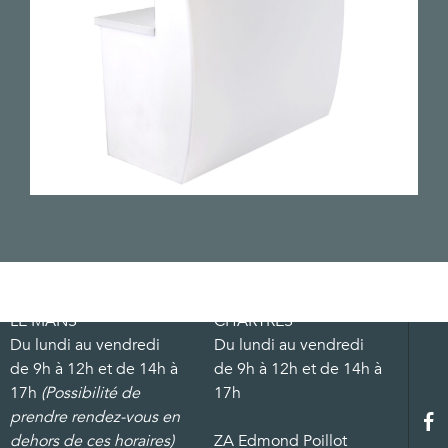
LE MANS
CHARTRES
Du lundi au vendredi
Du lundi au vendredi
de 9h à 12h et de 14h à
de 9h à 12h et de 14h à
17h
(Possibilité de
17h
prendre rendez-vous en
dehors de ces horaires)
ZA Edmond Poillot