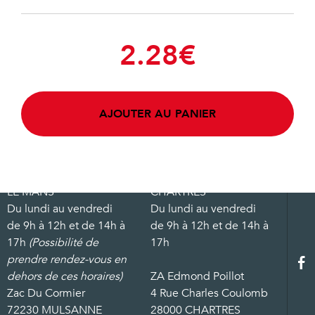
2.28
€
AJOUTER AU PANIER
LE MANS
CHARTRES
Du lundi au vendredi
Du lundi au vendredi
de 9h à 12h et de 14h à
de 9h à 12h et de 14h à
17h
(Possibilité de
17h
prendre rendez-vous en
dehors de ces horaires)
ZA Edmond Poillot
Zac Du Cormier
4 Rue Charles Coulomb
72230 MULSANNE
28000 CHARTRES