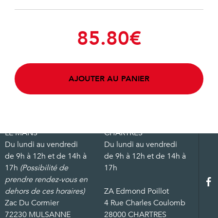
85.80
€
AJOUTER AU PANIER
LE MANS
CHARTRES
Du lundi au vendredi
Du lundi au vendredi
de 9h à 12h et de 14h à
de 9h à 12h et de 14h à
17h
(Possibilité de
17h
prendre rendez-vous en
dehors de ces horaires)
ZA Edmond Poillot
Zac Du Cormier
4 Rue Charles Coulomb
72230 MULSANNE
28000 CHARTRES