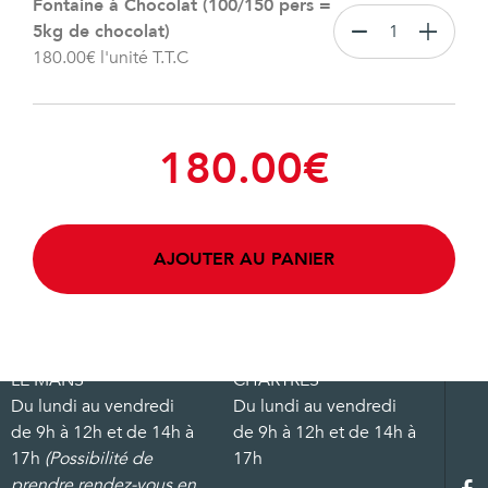
Fontaine à Chocolat (100/150 pers =
5kg de chocolat)
180.00
€
l'unité T.T.C
180.00
€
AJOUTER AU PANIER
LE MANS
CHARTRES
Du lundi au vendredi
Du lundi au vendredi
de 9h à 12h et de 14h à
de 9h à 12h et de 14h à
17h
(Possibilité de
17h
prendre rendez-vous en