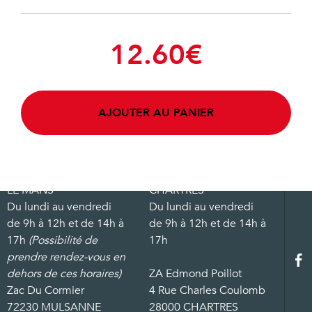
12.60
€
AJOUTER AU PANIER
LE MANS
CHARTRES
Du lundi au vendredi
Du lundi au vendredi
de 9h à 12h et de 14h à
de 9h à 12h et de 14h à
17h
(Possibilité de
17h
prendre rendez-vous en
dehors de ces horaires)
ZA Edmond Poillot
Zac Du Cormier
4 Rue Charles Coulomb
72230 MULSANNE
28000 CHARTRES