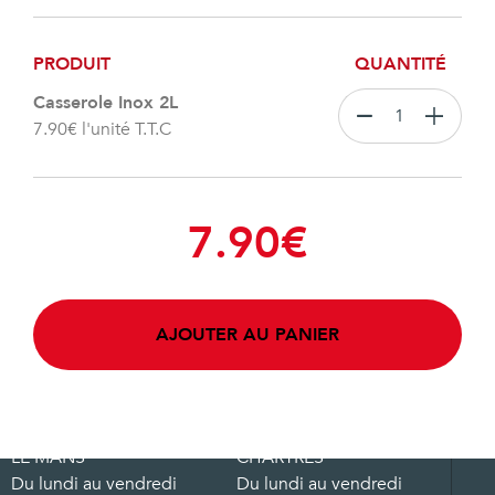
PRODUIT
QUANTITÉ
Casserole Inox 2L
7.90
€
l'unité T.T.C
7.90
€
AJOUTER AU PANIER
LE MANS
CHARTRES
Du lundi au vendredi
Du lundi au vendredi