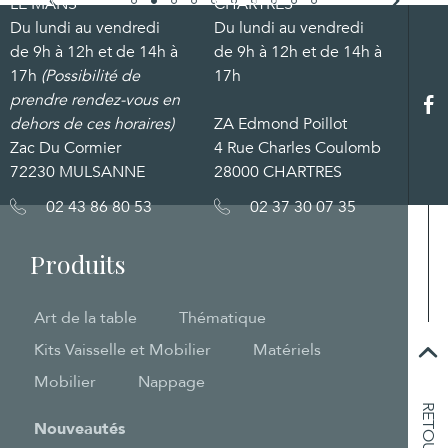
LE MANS
CHARTRES
Du lundi au vendredi
Du lundi au vendredi
de 9h à 12h et de 14h à
de 9h à 12h et de 14h à
17h
(Possibilité de
17h
prendre rendez-vous en
dehors de ces horaires)
ZA Edmond Poillot
Zac Du Cormier
4 Rue Charles Coulomb
72230 MULSANNE
28000 CHARTRES
02 43 86 80 53
02 37 30 07 35
Produits
Art de la table
Thématique
Kits Vaisselle et Mobilier
Matériels
Mobilier
Nappage
Nouveautés