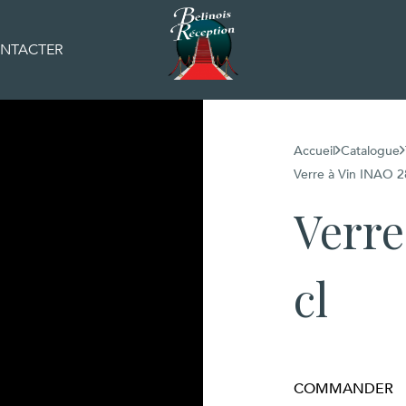
NTACTER
Accueil
Catalogue
Verre à Vin INAO 2
Verre
cl
COMMANDER