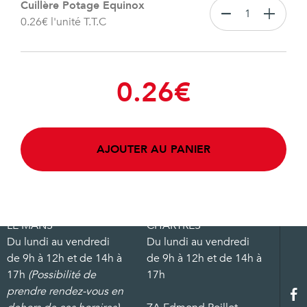
Cuillère Potage Equinox
0.26
€
l'unité T.T.C
0.26
€
AJOUTER AU PANIER
LE MANS
CHARTRES
Du lundi au vendredi
Du lundi au vendredi
de 9h à 12h et de 14h à
de 9h à 12h et de 14h à
17h
(Possibilité de
17h
prendre rendez-vous en