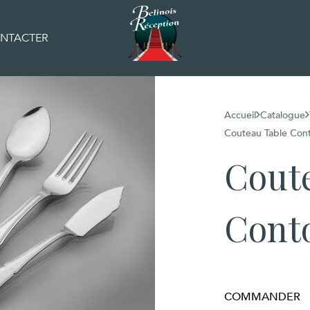
NTACTER
Accueil
Catalogue
Couteau Table Con
Cout
Cont
COMMANDER