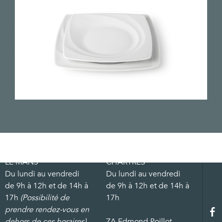
LE MANS
CHARTRES
Du lundi au vendredi
Du lundi au vendredi
de 9h à 12h et de 14h à
de 9h à 12h et de 14h à
17h
(Possibilité de
17h
prendre rendez-vous en
dehors de ces horaires)
ZA Edmond Poillot